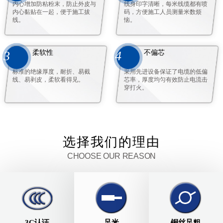
内心增加防粘粉末，防止外皮与
线身印字清晰，每米线缆都有喷
内心黏贴在一起，便于施工拔
码，方便施工人员测量米数烦
线。
恼。
柔软性
不偏芯
3
4
标准的绝缘厚度，耐折、易截
采用先进设备保证了电缆的低偏
线、易剥皮，柔软看得见。
芯率，厚度均匀有效防止电流击
穿打火。
选择我们的理由
CHOOSE OUR REASON
3C认证
足米
铜丝足粗