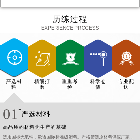
2026-08-06 13:45 139****6688 订购低压YJV22 4*240 300米
历练过程
2026-08-06 13:44 139****7575 订购高压 8.7/15KV YJV22 3*70 850
EXPERIENCE PROCESS
米
2026-08-06 13:43 139****5757 订购高压 8.7/15KV YJV22 3*300
500米
2026-08-06 16:52 139****7888 35KV ZRYJV22 3*300 500米
2026-08-06 13:49 189****0888 订购高压铝合金电缆
严选材
精细打
重重考
科学仓
专业配
2026-08-06 13:47 138****9988 订购金属护套矿物质绝缘防火电缆
料
磨
验
储
送
YTTW
01
+
严选材料
高品质的材料为生产的基础
选用国标无氧铜，欧盟国际标准级塑料。严格筛选原材料供应厂家，