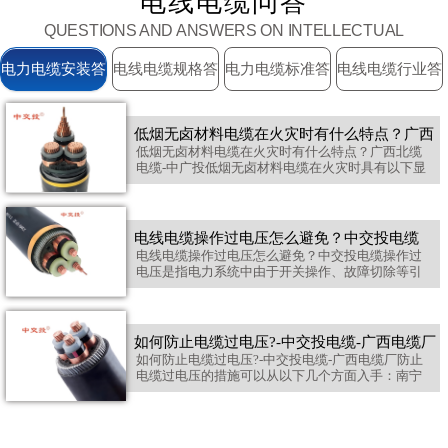
电线电缆问答
QUESTIONS AND ANSWERS ON INTELLECTUAL
PROPERTY
电力电缆安装答
电线电缆规格答
电力电缆标准答
电线电缆行业答
疑
疑
疑
疑
低烟无卤材料电缆在火灾时有什么特点？广西
低烟无卤材料电缆在火灾时有什么特点？广西北缆
电缆-中广投低烟无卤材料电缆在火灾时具有以下显
北缆电缆-中广投
著特点：1. 低烟密度低烟无卤电缆在燃烧时产生的
烟雾量极少，其烟密度远低于传统电缆。根据标准
要求，燃烧时的最小透光率应不小于60%，这一特
性确保了火灾现场的能见度，为人员疏散和消防救
电线电缆操作过电压怎么避免？中交投电缆
援提供了有利条件。2. 无毒...
电线电缆操作过电压怎么避免？中交投电缆操作过
电压是指电力系统中由于开关操作、故障切除等引
起的瞬态过电压，可能对电缆绝缘层造成损害。为
了避免操作过电压对电缆绝缘层的影响，可以采取
以下措施：1. 安装过电压保护装置避雷器：在电缆
线路中安装避雷器，可以有效限制操作过电压的幅
如何防止电缆过电压?-中交投电缆-广西电缆厂
值，保护电缆绝缘层。过电压保护器...
如何防止电缆过电压?-中交投电缆-广西电缆厂防止
电缆过电压的措施可以从以下几个方面入手：南宁
电缆厂。1. 安装过电压保护装置 避雷器：避雷器是
防止过电压的重要装置，能够将过电压引导至接地
系统，保护电缆和设备。过电压保护器：在电缆线
路中安装过电压保护器，可有效限制操作过电压和