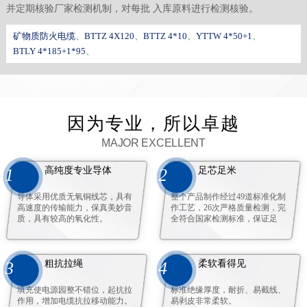
并定期核验厂家检测机制，对每批 入库原料进行检测核验。
矿物质防火电缆
、
BTTZ 4X120
、
BTTZ 4*10
、
YTTW 4*50+1
、
BTLY 4*185+1*95
、
因为专业，所以卓越
MAJOR EXCELLENT
高纯度专业导体
足芯足米
1
2
导体采用优质无氧铜线芯，具有
整个产品制作经过49道标准化制
高速度的传输能力，保真美妙音
作工艺，26次严格质量检测，完
质，具有较高的氧化性。
全符合国家检测标准，保证足
米。
粗抗拉绳
柔软看得见
3
4
填充使电源园整不错位，起抗拉
标准绝缘厚度，耐折、易截线、
作用，增加电缆抗拉移动能力。
易剥皮非常柔软。