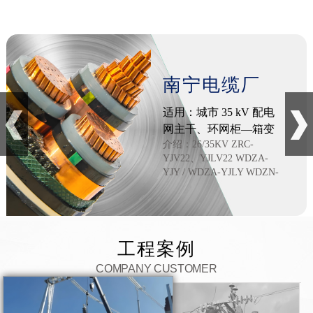
强。以新型企业为目标，以管理技术机制创新为核心。
南宁电缆厂
适用：城市 35 kV 配电
网主干、环网柜—箱变
介绍：26/35KV ZRC-
—用户变电站线路,风电/
YJV22、YJLV22 WDZA-
光伏汇集站→升压站 35
YJY / WDZA-YJLY WDZN-
kV 集电线路（铝芯
YJY / WDZN-YJLY (铜芯/铝
YJLV22 用量大)动力配
芯钢带铠装），单芯或三芯
电,
结构，截面积范围
50~630mm²，35 kV 电缆是
城市配网、新能源汇集.
工程案例
COMPANY CUSTOMER