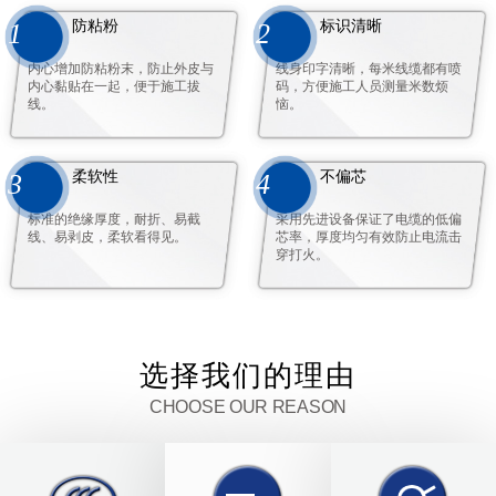
防粘粉
标识清晰
1
2
内心增加防粘粉末，防止外皮与
线身印字清晰，每米线缆都有喷
内心黏贴在一起，便于施工拔
码，方便施工人员测量米数烦
线。
恼。
柔软性
不偏芯
3
4
标准的绝缘厚度，耐折、易截
采用先进设备保证了电缆的低偏
线、易剥皮，柔软看得见。
芯率，厚度均匀有效防止电流击
穿打火。
选择我们的理由
CHOOSE OUR REASON