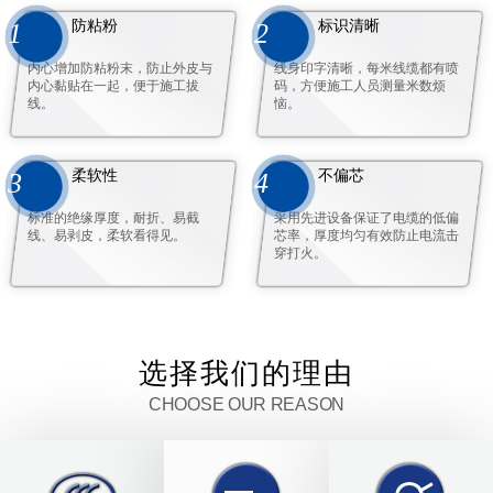
防粘粉
标识清晰
1
2
内心增加防粘粉末，防止外皮与
线身印字清晰，每米线缆都有喷
内心黏贴在一起，便于施工拔
码，方便施工人员测量米数烦
线。
恼。
柔软性
不偏芯
3
4
标准的绝缘厚度，耐折、易截
采用先进设备保证了电缆的低偏
线、易剥皮，柔软看得见。
芯率，厚度均匀有效防止电流击
穿打火。
选择我们的理由
CHOOSE OUR REASON