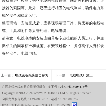
装质量进行检查，包括电缆的敷设路径、固定夹具的安装、连
接器的紧固等。此外，还应进行相应的电气测试，确保电力系
统的安全和稳定运行。
整理现场：安装完成后，应将现场清理干净，将废弃的电线电
缆、工具和附件等妥善处理。
电线电缆。
请注意，电线电缆的安装应由具备专业技能的人员进行，并遵
循相关的国家标准和规范。在安装过程中，务必确保人身和设
备的安全。
电线电缆。
上一篇：
电缆设备绝缘层击穿怎
下一篇：
电线电缆厂施工
广西北缆电缆有限公司版权所有 备案号：
桂ICP备15004476号
么处理？中交投
Copyright ©2013-2026 WWW.DXDL1688.COM All Rights Reserved.
全国免费服务热线：13978885757 电话：13978885757
邮箱：321505029@qq.com 企业QQ：321505029