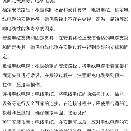
缆固定夹具等。电线电缆。
确定安装路径：根据实际场合和设计要求，
电线电缆。
确定电
线电缆的安装路径，确保路径上不存在尖锐、高温、腐蚀等影
响电缆性能和寿命的因素。
安装电缆支架和固定夹具：在安装路径上安装合适的电缆支架
和固定夹具，确保电线电缆在安装过程中得到良好的支撑和固
定。
敷设电线电缆：根据确定的安装路径，将电线电缆沿着支架和
固定夹具进行敷设。在敷设过程中，注意避免电缆受到扭曲、
拉伸、压迫等损伤。
连接电线电缆：
电线电缆。
将电线电缆的两端与开关、插座、
设备等进行安全可靠的连接。在连接过程中，应使用合适的连
接器和压线钳，确保连接牢固、接触良好。
验证安装质量：
电线电缆。
在安装完成后，应对电线电缆的安