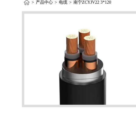
>
产品中心
>
电缆
>
南宁ZCYJV22 3*120