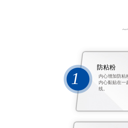
~
防粘粉
1
内心增加防粘
内心黏贴在一
线。