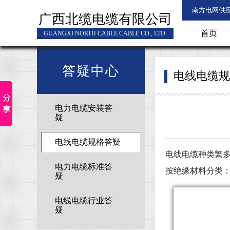
南方电网供
广西北缆电缆有限公司
首页
GUANGXI NORTH CABLE CABLE CO., LTD.
答疑中心
电线电缆规
电力电缆安装答
疑
电线电缆规格答疑
电线电缆种类繁
电力电缆标准答
按绝缘材料分类
疑
电线电缆行业答
疑