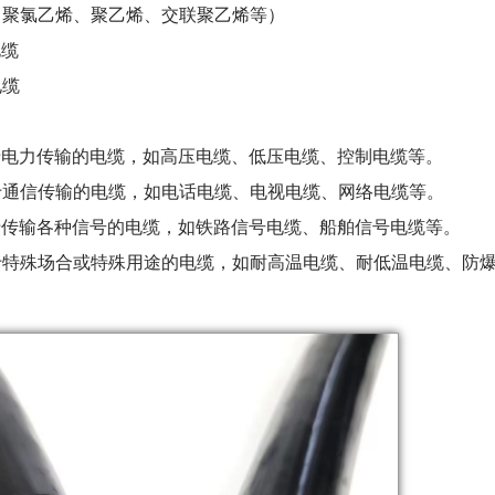
（聚氯乙烯、聚乙烯、交联聚乙烯等）
电缆
电缆
于电力传输的电缆，如高压电缆、低压电缆、控制电缆等。
于通信传输的电缆，如电话电缆、电视电缆、网络电缆等。
于传输各种信号的电缆，如铁路信号电缆、船舶信号电缆等。
于特殊场合或特殊用途的电缆，如耐高温电缆、耐低温电缆、防
：