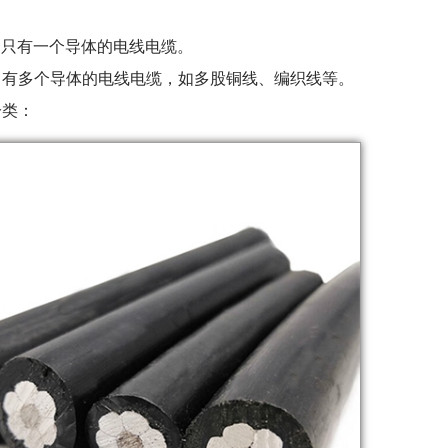
：
：只有一个导体的电线电缆。
：有多个导体的电线电缆，如多股铜线、编织线等。
分类：