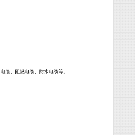
爆电缆、阻燃电缆、防水电缆等。