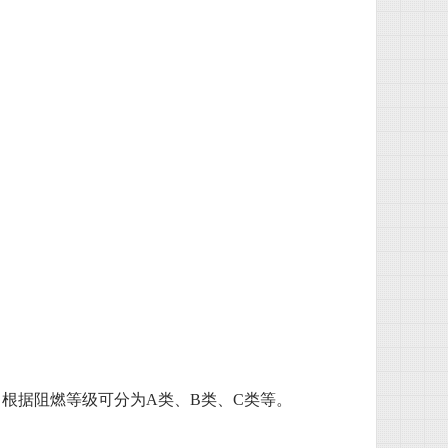
。根据阻燃等级可分为
A
类、
B
类、
C
类等。