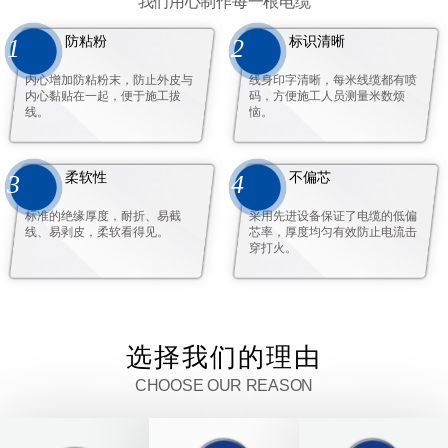
我们用心制作每一根电缆
防粘粉
标识清晰
1
2
内心增加防粘粉末，防止外皮与
线身印字清晰，每米线缆都有喷
内心黏贴在一起，便于施工拔
码，方便施工人员测量米数烦
线。
恼。
柔软性
不偏芯
3
4
标准的绝缘厚度，耐折、易截
采用先进设备保证了电缆的低偏
线、易剥皮，柔软看得见。
芯率，厚度均匀有效防止电流击
穿打火。
选择我们的理由
CHOOSE OUR REASON