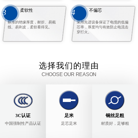
柔软性
不偏芯
3
4
标准的绝缘厚度，耐折、易截
采用先进设备保证了电缆的低偏
线、易剥皮，柔软看得见。
芯率，厚度均匀有效防止电流击
穿打火。
选择我们的理由
CHOOSE OUR REASON
3C认证
足米
铜丝足粗
中国强制性产品认证
足芯足米
材质好，足够粗