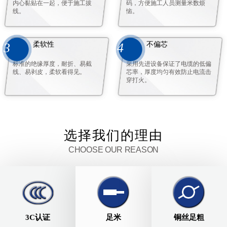
内心黏贴在一起，便于施工拔
码，方便施工人员测量米数烦
线。
恼。
柔软性
不偏芯
3
4
标准的绝缘厚度，耐折、易截
采用先进设备保证了电缆的低偏
线、易剥皮，柔软看得见。
芯率，厚度均匀有效防止电流击
穿打火。
选择我们的理由
CHOOSE OUR REASON
3C认证
足米
铜丝足粗