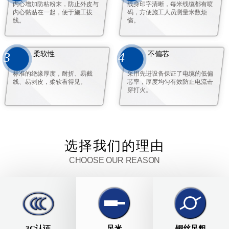
内心增加防粘粉末，防止外皮与
线身印字清晰，每米线缆都有喷
内心黏贴在一起，便于施工拔
码，方便施工人员测量米数烦
线。
恼。
柔软性
不偏芯
3
4
标准的绝缘厚度，耐折、易截
采用先进设备保证了电缆的低偏
线、易剥皮，柔软看得见。
芯率，厚度均匀有效防止电流击
穿打火。
选择我们的理由
CHOOSE OUR REASON
3C认证
足米
铜丝足粗