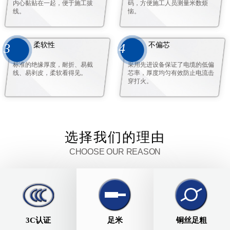
内心黏贴在一起，便于施工拔
码，方便施工人员测量米数烦
线。
恼。
柔软性
不偏芯
3
4
标准的绝缘厚度，耐折、易截
采用先进设备保证了电缆的低偏
线、易剥皮，柔软看得见。
芯率，厚度均匀有效防止电流击
穿打火。
选择我们的理由
CHOOSE OUR REASON
3C认证
足米
铜丝足粗