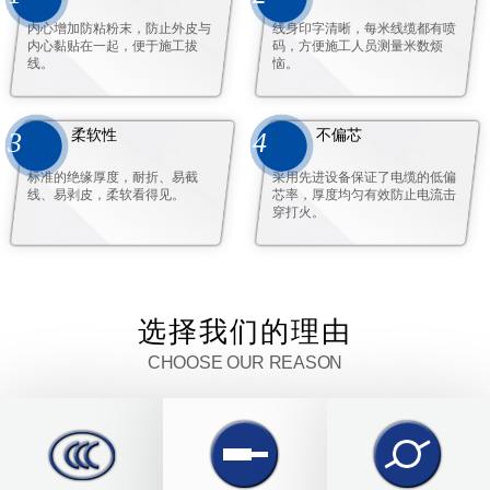
内心增加防粘粉末，防止外皮与
线身印字清晰，每米线缆都有喷
内心黏贴在一起，便于施工拔
码，方便施工人员测量米数烦
线。
恼。
柔软性
不偏芯
3
4
标准的绝缘厚度，耐折、易截
采用先进设备保证了电缆的低偏
线、易剥皮，柔软看得见。
芯率，厚度均匀有效防止电流击
穿打火。
选择我们的理由
CHOOSE OUR REASON