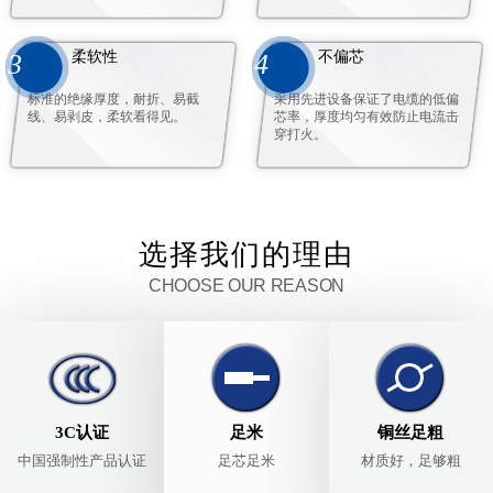
柔软性
不偏芯
3
4
标准的绝缘厚度，耐折、易截
采用先进设备保证了电缆的低偏
线、易剥皮，柔软看得见。
芯率，厚度均匀有效防止电流击
穿打火。
选择我们的理由
CHOOSE OUR REASON
3C认证
足米
铜丝足粗
中国强制性产品认证
足芯足米
材质好，足够粗