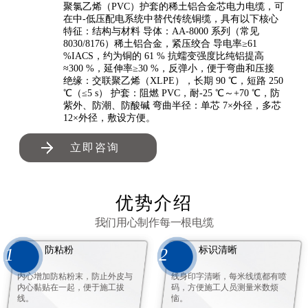
聚氯乙烯（PVC）护套的稀土铝合金芯电力电缆，可
在中-低压配电系统中替代传统铜缆，具有以下核心
特征：结构与材料 导体：AA-8000 系列（常见
8030/8176）稀土铝合金，紧压绞合 导电率≥61
%IACS，约为铜的 61 % 抗蠕变强度比纯铝提高
≈300 %，延伸率≥30 %，反弹小，便于弯曲和压接
绝缘：交联聚乙烯（XLPE），长期 90 ℃，短路 250
℃（≤5 s） 护套：阻燃 PVC，耐-25 ℃～+70 ℃，防
紫外、防潮、防酸碱 弯曲半径：单芯 7×外径，多芯
12×外径，敷设方便。
立即咨询
优势介绍
我们用心制作每一根电缆
防粘粉
标识清晰
1
2
内心增加防粘粉末，防止外皮与
线身印字清晰，每米线缆都有喷
内心黏贴在一起，便于施工拔
码，方便施工人员测量米数烦
线。
恼。