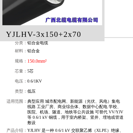
YJLHV-3x150+2x70
分类：
铝合金电缆
材料：
铝合金
150.0mm²
规格：
芯量：
5芯
电压：
0.6/1KV
类型：
低压
适用范围：
典型应用 城市配电网、新能源（光伏、风电）集电
线路 工业厂房、商业综合体、数据中心配电 学校、
医院、机场、隧道、地铁等公共设施 可替代 VV/YJV
等 0.6/1 kV 铜缆，用于室内桥架、竖井、埋地或管道
敷设
产品介绍：
YJLHV 是一种 0.6/1 kV 交联聚乙烯（XLPE）绝缘、