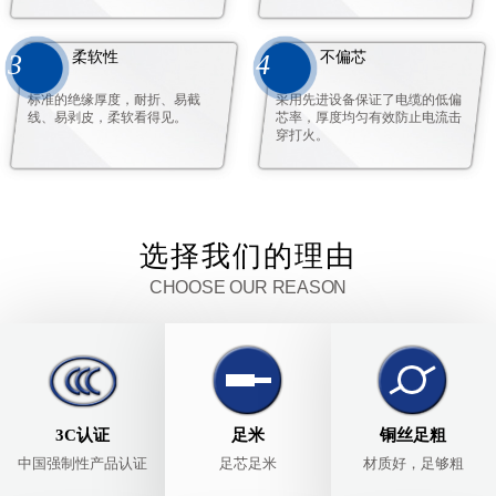
柔软性
不偏芯
3
4
标准的绝缘厚度，耐折、易截
采用先进设备保证了电缆的低偏
线、易剥皮，柔软看得见。
芯率，厚度均匀有效防止电流击
穿打火。
选择我们的理由
CHOOSE OUR REASON
3C认证
足米
铜丝足粗
中国强制性产品认证
足芯足米
材质好，足够粗