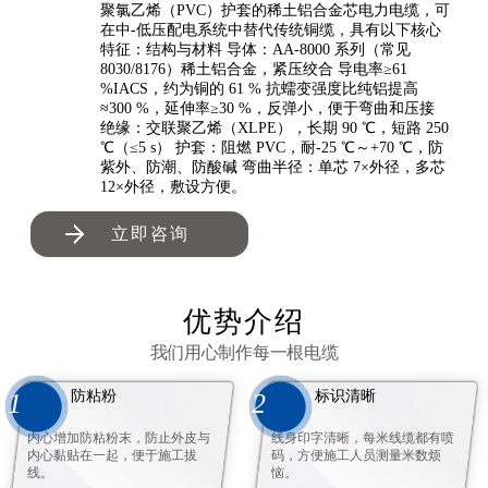
聚氯乙烯（PVC）护套的稀土铝合金芯电力电缆，可
在中-低压配电系统中替代传统铜缆，具有以下核心
特征：结构与材料 导体：AA-8000 系列（常见
8030/8176）稀土铝合金，紧压绞合 导电率≥61
%IACS，约为铜的 61 % 抗蠕变强度比纯铝提高
≈300 %，延伸率≥30 %，反弹小，便于弯曲和压接
绝缘：交联聚乙烯（XLPE），长期 90 ℃，短路 250
℃（≤5 s） 护套：阻燃 PVC，耐-25 ℃～+70 ℃，防
紫外、防潮、防酸碱 弯曲半径：单芯 7×外径，多芯
12×外径，敷设方便。
立即咨询
优势介绍
我们用心制作每一根电缆
防粘粉
标识清晰
1
2
内心增加防粘粉末，防止外皮与
线身印字清晰，每米线缆都有喷
内心黏贴在一起，便于施工拔
码，方便施工人员测量米数烦
线。
恼。