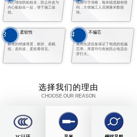
内心增加防粘粉末，防止外皮与
线身印字清晰，每米线缆都有喷
内心黏贴在一起，便于施工拔
码，方便施工人员测量米数烦
线。
恼。
柔软性
不偏芯
3
4
标准的绝缘厚度，耐折、易截
采用先进设备保证了电缆的低偏
线、易剥皮，柔软看得见。
芯率，厚度均匀有效防止电流击
穿打火。
选择我们的理由
CHOOSE OUR REASON
3C认证
足米
铜丝足粗