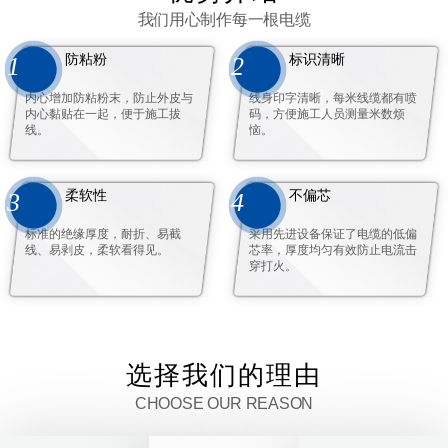
我们用心制作每一根电缆
防粘粉
标识清晰
1
2
内心增加防粘粉末，防止外皮与
线身印字清晰，每米线缆都有喷
内心黏贴在一起，便于施工拔
码，方便施工人员测量米数烦
线。
恼。
柔软性
不偏芯
3
4
标准的绝缘厚度，耐折、易截
采用先进设备保证了电缆的低偏
线、易剥皮，柔软看得见。
芯率，厚度均匀有效防止电流击
穿打火。
选择我们的理由
CHOOSE OUR REASON