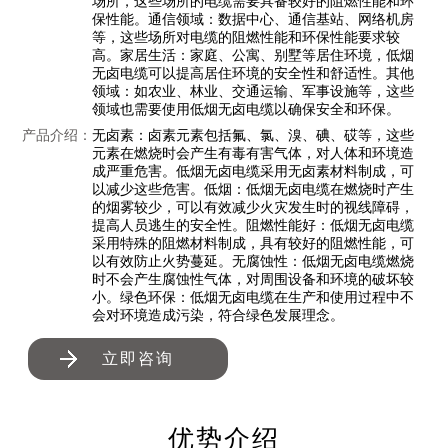
场所，这些场所的电缆需要具备较好的阻燃性能和环
保性能。通信领域：数据中心、通信基站、网络机房
等，这些场所对电缆的阻燃性能和环保性能要求较
高。家居生活：家庭、公寓、别墅等居住环境，低烟
无卤电缆可以提高居住环境的安全性和舒适性。其他
领域：如农业、林业、交通运输、军事设施等，这些
领域也需要使用低烟无卤电缆以确保安全和环保。
产品介绍：
无卤素：卤素元素包括氟、氯、溴、碘、砹等，这些
元素在燃烧时会产生有毒有害气体，对人体和环境造
成严重危害。低烟无卤电缆采用无卤素材料制成，可
以减少这些危害。低烟：低烟无卤电缆在燃烧时产生
的烟雾较少，可以有效减少火灾发生时的视线障碍，
提高人员逃生的安全性。阻燃性能好：低烟无卤电缆
采用特殊的阻燃材料制成，具有较好的阻燃性能，可
以有效防止火势蔓延。无腐蚀性：低烟无卤电缆燃烧
时不会产生腐蚀性气体，对周围设备和环境的破坏较
小。绿色环保：低烟无卤电缆在生产和使用过程中不
会对环境造成污染，符合绿色发展理念。
立即咨询
优势介绍