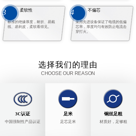
柔软性
不偏芯
3
4
标准的绝缘厚度，耐折、易截
采用先进设备保证了电缆的低偏
线、易剥皮，柔软看得见。
芯率，厚度均匀有效防止电流击
穿打火。
选择我们的理由
CHOOSE OUR REASON
3C认证
足米
铜丝足粗
中国强制性产品认证
足芯足米
材质好，足够粗