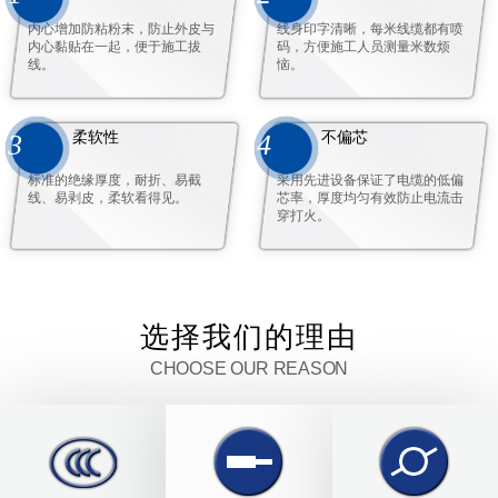
内心增加防粘粉末，防止外皮与
线身印字清晰，每米线缆都有喷
内心黏贴在一起，便于施工拔
码，方便施工人员测量米数烦
线。
恼。
柔软性
不偏芯
3
4
标准的绝缘厚度，耐折、易截
采用先进设备保证了电缆的低偏
线、易剥皮，柔软看得见。
芯率，厚度均匀有效防止电流击
穿打火。
选择我们的理由
CHOOSE OUR REASON