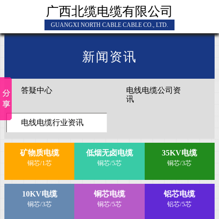
广西北缆电缆有限公司
GUANGXI NORTH CABLE CABLE CO., LTD.
新闻资讯
答疑中心
电线电缆公司资
讯
电线电缆行业资讯
矿物质电缆
低烟无卤电缆
35KV电缆
铜芯/1芯
铜芯/5芯
铜芯/3芯
10KV电缆
铜芯电缆
铝芯电缆
铜芯/3芯
铜芯/5芯
铝芯/5芯