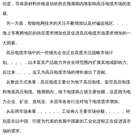
但是，导体原材料价格波动依然在预测期内将影响高压电缆市场的发
展。
另一方面，智能电网技术的关注不断增加以及对偏远地区、、、、
海上等离网地区的供应需求增加也是促进高压电缆市场需求增加的一
大因素。
高压电缆市场中的一些领先企业正在高度关注战略市场计
划。。。。，以丰富其产品能力并在全球范围内扩展其地域影响力。
反过来，。。。这又为高压电缆市场的增长做出了贡献。
从敷设方式来看，高压电缆主要分为地下高压电缆、架空高压电缆
和海底高压电缆。预测期内，地下电缆将占据主要份额，这是因为电
力企业、矿业、造纸业、水泥等各各行业对地下电缆需求增加。
从应用市场来看，。。。。。工业将占主要市场份额，。。。。特
别是在以中国、印度为代表的发展中国家的工业化进程正在促进该市
场的需求。