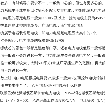
多，有时候客户要求不一，一般到37芯的，但也有更多芯的
系统主干线中用以传输和分配大功能电能，控制电缆从电力系
力电缆的额定电压一般为0.6/1kV及以上，控制电缆主要为450
和护套厚度比控制电缆厚。广西电缆，南宁电线电缆
属于电器装备用电缆，和电力电缆是电缆五大类中的2个。
9330，电力电缆的标准是GB12706
线芯的颜色一般都是黑色印白字、还有电力电缆低压一般都是
一般都不会超过10平方，电力电缆主要是输送电力的，一般都
一般可以较大，大到500平方(常规厂家能生产的范围)，再大
般不超过10平方。
讲, 电力电缆根据电网要求,最多一般为5芯,而控制电缆传输
用户要求生产了。 YJV电缆和VV电缆有什么区别
联聚乙烯绝缘聚氯乙烯护套电力电缆、 VV—铜芯聚氯乙烯绝缘
k V）6～500、允许最高工作温度90℃ VV—电压等级（k V