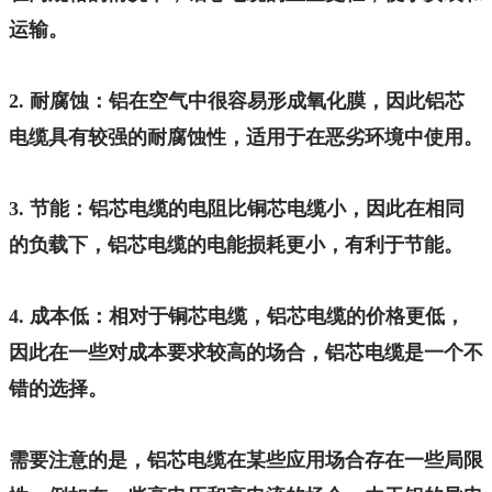
运输。
2. 耐腐蚀：铝在空气中很容易形成氧化膜，因此铝芯
电缆具有较强的耐腐蚀性，适用于在恶劣环境中使用。
3. 节能：铝芯电缆的电阻比铜芯电缆小，因此在相同
的负载下，铝芯电缆的电能损耗更小，有利于节能。
4. 成本低：相对于铜芯电缆，铝芯电缆的价格更低，
因此在一些对成本要求较高的场合，铝芯电缆是一个不
错的选择。
需要注意的是，铝芯电缆在某些应用场合存在一些局限