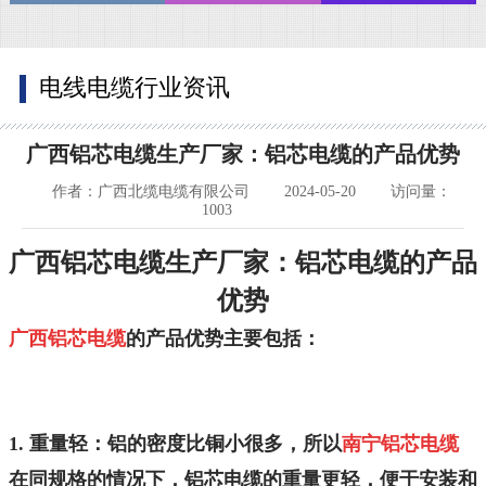
电线电缆行业资讯
广西铝芯电缆生产厂家：铝芯电缆的产品优势
作者：广西北缆电缆有限公司
2024-05-20
访问量：
1003
广西铝芯电缆生产厂家：铝芯电缆的产品
优势
广西铝芯电缆
的产品优势主要包括：
1. 重量轻：铝的密度比铜小很多，所以
南宁铝芯电缆
在同规格的情况下，铝芯电缆的重量更轻，便于安装和