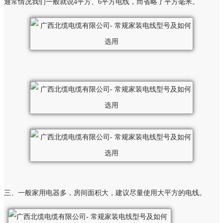
通常情况我们一般就说4平方、6平方电线，而省略了平方毫米。
三、一般家用电器多，房间面积大，建议尽量使用大平方的电线。