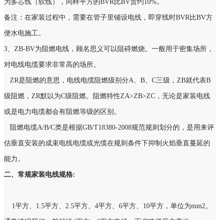
为多芯线（软线），同样平方的BVR比BV贵约10%。
备注：在家装过程中，需要在管子里铺设电线，即穿线时BVR比BV方
便水电施工。
3、ZB-BV为阻燃电线，顾名思义可以阻碍燃烧。一般用于密集场所，
对电线电缆要求非常高的场所。
ZR是阻燃的意思，电线电缆阻燃级别分A、B、C三级，ZB就代表B
级阻燃，ZR默以为C级阻燃。阻燃特性ZA>ZB>ZC，无论是家装电线
或是电力电缆都会有阻燃等级的区别。
阻燃电缆A/B/C类是根据GB/T18380-2008规范规则划分的，是用来评
估垂直安装的成束电线电缆或光缆在规则条件下抑制火焰垂直蔓延的
能力。
二、常规家装电线规格:
1平方、1.5平方、2.5平方、4平方、6平方、10平方，单位为mm2。