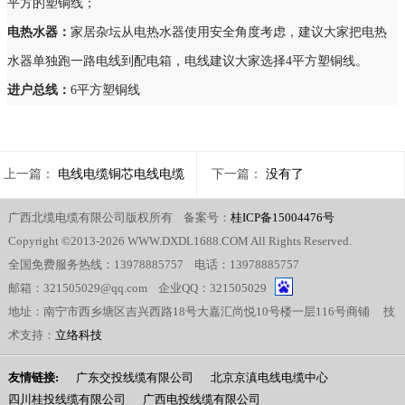
平方的塑铜线；
电热水器：
家居杂坛从电热水器使用安全角度考虑，建议大家把电热
水器单独跑一路电线到配电箱，电线建议大家选择4平方塑铜线。
进户总线：
6平方塑铜线
上一篇：
电线电缆铜芯电线电缆
下一篇：
没有了
广西北缆电缆有限公司版权所有 备案号：
桂ICP备15004476号
载流量标准
Copyright ©2013-2026 WWW.DXDL1688.COM All Rights Reserved.
全国免费服务热线：13978885757 电话：13978885757
邮箱：321505029@qq.com 企业QQ：321505029
地址：南宁市西乡塘区吉兴西路18号大嘉汇尚悦10号楼一层116号商铺 技
术支持：
立络科技
友情链接:
广东交投线缆有限公司
北京京滇电线电缆中心
四川桂投线缆有限公司
广西电投线缆有限公司